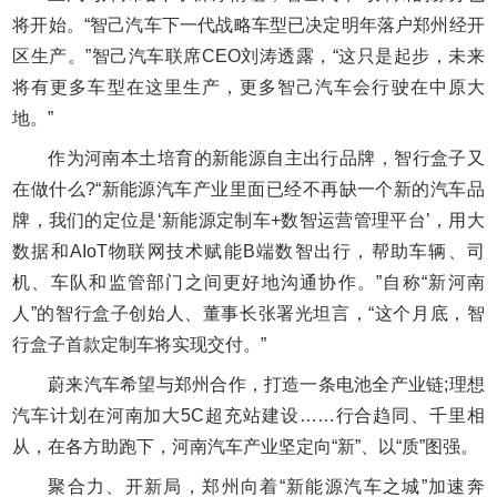
将开始。“智己汽车下一代战略车型已决定明年落户郑州经开
区生产。”智己汽车联席CEO刘涛透露，“这只是起步，未来
将有更多车型在这里生产，更多智己汽车会行驶在中原大
地。”
作为河南本土培育的新能源自主出行品牌，智行盒子又
在做什么?“新能源汽车产业里面已经不再缺一个新的汽车品
牌，我们的定位是‘新能源定制车+数智运营管理平台’，用大
数据和AIoT物联网技术赋能B端数智出行，帮助车辆、司
机、车队和监管部门之间更好地沟通协作。”自称“新河南
人”的智行盒子创始人、董事长张署光坦言，“这个月底，智
行盒子首款定制车将实现交付。”
蔚来汽车希望与郑州合作，打造一条电池全产业链;理想
汽车计划在河南加大5C超充站建设……行合趋同、千里相
从，在各方助跑下，河南汽车产业坚定向“新”、以“质”图强。
聚合力、开新局，郑州向着“新能源汽车之城”加速奔